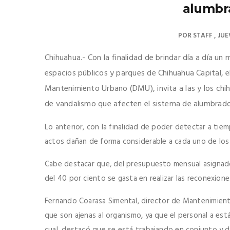
alumbr
POR
STAFF
JUE
Chihuahua.- Con la finalidad de brindar día a día un m
espacios públicos y parques de Chihuahua Capital, e
Mantenimiento Urbano (DMU), invita a las y los chi
de vandalismo que afecten el sistema de alumbrado
Lo anterior, con la finalidad de poder detectar a tiem
actos dañan de forma considerable a cada uno de los 
Cabe destacar que, del presupuesto mensual asignado
del 40 por ciento se gasta en realizar las reconexion
Fernando Coarasa Simental, director de Mantenimiento
que son ajenas al organismo, ya que el personal a es
cual, destacó que se está trabajando en conjunto y de