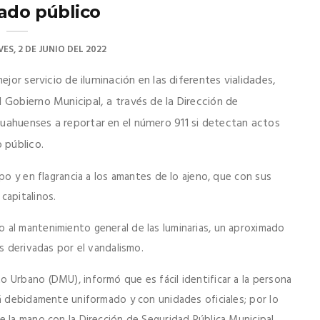
ado público
VES, 2 DE JUNIO DEL 2022
ejor servicio de iluminación en las diferentes vialidades,
l Gobierno Municipal, a través de la Dirección de
huahuenses a reportar en el número 911 si detectan actos
 público.
po y en flagrancia a los amantes de lo ajeno, que con sus
capitalinos.
 al mantenimiento general de las luminarias, un aproximado
es derivadas por el vandalismo.
 Urbano (DMU), informó que es fácil identificar a la persona
tá debidamente uniformado y con unidades oficiales; por lo
 la mano con la Dirección de Seguridad Pública Municipal,