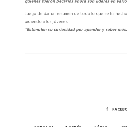
quienes fueron becarios ahora son líderes en vario
Luego de dar un resumen de todo lo que se ha hecho e
pidiendo a los jóvenes:
“Estimulen su curiosidad por apender y saber más
FACEB