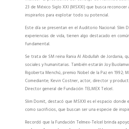
23 de México Siglo XXI (MSXXI) que busca reconocer a
inspirarlos para explotar todo su potencial.
Este día se presentan en el Auditorio Nacional: Sli
experiencias de vida, tienen algo destacado en común
fundamental.
Se trata de SM reina Rania Al Abdullah de Jordania, 
sociales y humanitarias. También estarán Joy Buolamwini
Rigoberta Menchú, premio Nobel de la Paz en 1992; Mar
Comediante; Kevin Costner, actor, director y producto
Director general de Fundación TELMEX Telcel.
Slim Domit, destacó que MSXXI es el espacio donde es
como sacrificios, que buscan ser una especie de inspir
Recordó que la Fundación Telmex-Telcel brinda apoyo 