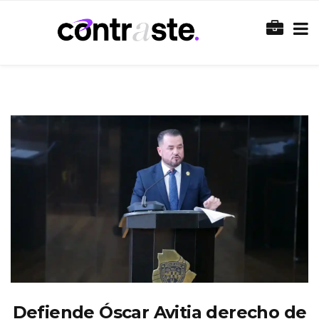
Defiende Óscar Avitia derecho de