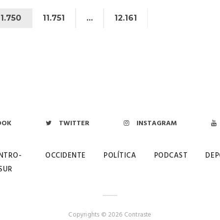
11.750
11.751
…
12.161
OOK
TWITTER
INSTAGRAM
NTRO-
OCCIDENTE
POLÍTICA
PODCAST
DEP
SUR
Copyrights © 2026 Contraste