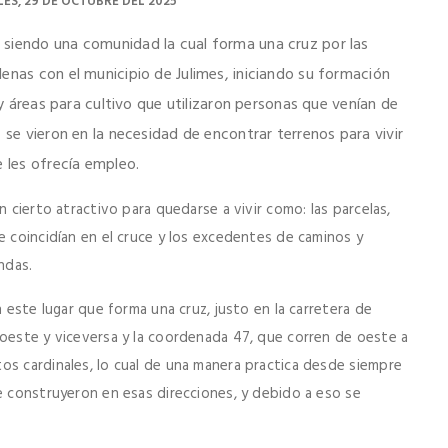
ES, 29 DE OCTUBRE DEL 2025
 siendo una comunidad la cual forma una cruz por las
enas con el municipio de Julimes, iniciando su formación
 y áreas para cultivo que utilizaron personas que venían de
 se vieron en la necesidad de encontrar terrenos para vivir
e les ofrecía empleo.
n cierto atractivo para quedarse a vivir como: las parcelas,
e coincidían en el cruce y los excedentes de caminos y
ndas.
n este lugar que forma una cruz, justo en la carretera de
roeste y viceversa y la coordenada 47, que corren de oeste a
os cardinales, lo cual de una manera practica desde siempre
e construyeron en esas direcciones, y debido a eso se