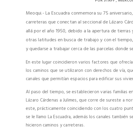
POR
STAFF
MIÉRCOL
Meoqui.- La Escuadra conmemora su 75 aniversario,
carreteras que conectan al seccional de Lázaro Cárd
allá por el año 1950, debido a la apertura de tierras
otras latitudes en busca de trabajo y con el tiempo,
y quedarse a trabajar cerca de las parcelas donde s
En este lugar coincidieron varios factores que ofrecía
los caminos que se utilizaron con derechos de vía, qu
canales que permitían espacios para edificar sus vivie
Al paso del tiempo, se establecieron varias familias e
Lázaro Cárdenas a Julimes, que corre de sureste a no
este, prácticamente coincidiendo con los cuatro punt
se le llamo La Escuadra, además los canales también s
hicieron caminos y carreteras.