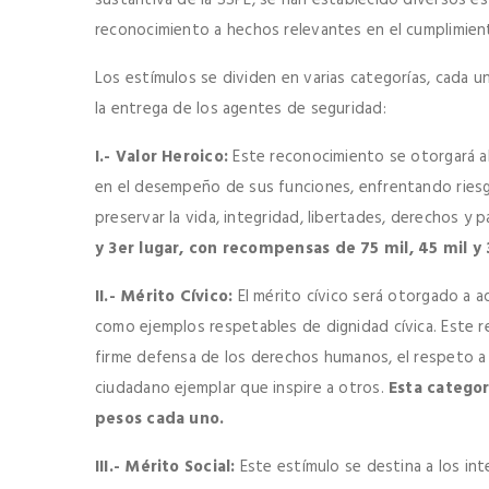
sustantiva de la SSPE, se han establecido diversos 
reconocimiento a hechos relevantes en el cumplimien
Los estímulos se dividen en varias categorías, cada u
la entrega de los agentes de seguridad:
I.- Valor Heroico:
Este reconocimiento se otorgará a
en el desempeño de sus funciones, enfrentando riesgo
preservar la vida, integridad, libertades, derechos y
y 3er lugar, con recompensas de 75 mil, 45 mil y
II.- Mérito Cívico:
El mérito cívico será otorgado a 
como ejemplos respetables de dignidad cívica. Este re
firme defensa de los derechos humanos, el respeto a 
ciudadano ejemplar que inspire a otros.
Esta catego
pesos cada uno.
III.- Mérito Social:
Este estímulo se destina a los in