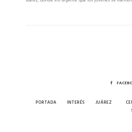
Juárez, donde vio urgente que los jóvenes se manteng
FACEB
PORTADA
INTERÉS
JUÁREZ
CE