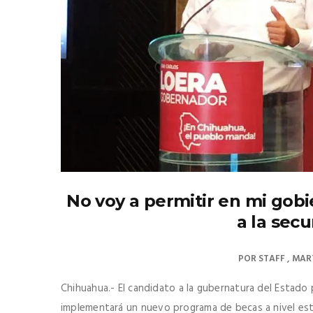
No voy a permitir en mi gob
a la secu
POR
STAFF
MART
Chihuahua.- El candidato a la gubernatura del Estado
implementará un nuevo programa de becas a nivel estat