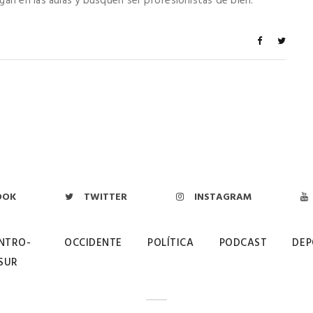
an en las aulas y busquen ser profesionistas de bien.
OOK
TWITTER
INSTAGRAM
NTRO-
OCCIDENTE
POLÍTICA
PODCAST
DEP
SUR