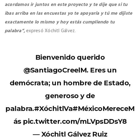
acordamos ir juntos en este proyecto y te dije que si tu
ibas arriba en las encuestas yo te apoyaría y tú me dijiste
exactamente lo mismo y hoy estás cumpliendo tu
palabra”,
expresó Xóchitl Gálvez.
Bienvenido querido
@SantiagoCreelM
. Eres un
demócrata; un hombre de Estado,
generoso y de
palabra.
#XóchitlVa
#MéxicoMereceM
ás
pic.twitter.com/mLVpsDDsY8
— Xóchitl Gálvez Ruiz