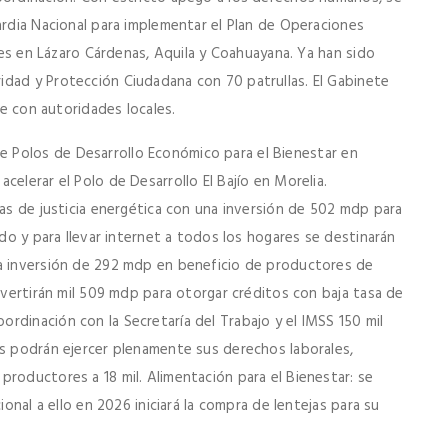
ardia Nacional para implementar el Plan de Operaciones
ones en Lázaro Cárdenas, Aquila y Coahuayana. Ya han sido
idad y Protección Ciudadana con 70 patrullas. El Gabinete
se con autoridades locales.
e Polos de Desarrollo Económico para el Bienestar en
elerar el Polo de Desarrollo El Bajío en Morelia.
ras de justicia energética con una inversión de 502 mdp para
ado y para llevar internet a todos los hogares se destinarán
na inversión de 292 mdp en beneficio de productores de
invertirán mil 509 mdp para otorgar créditos con baja tasa de
rdinación con la Secretaría del Trabajo y el IMSS 150 mil
es podrán ejercer plenamente sus derechos laborales,
roductores a 18 mil. Alimentación para el Bienestar: se
ional a ello en 2026 iniciará la compra de lentejas para su