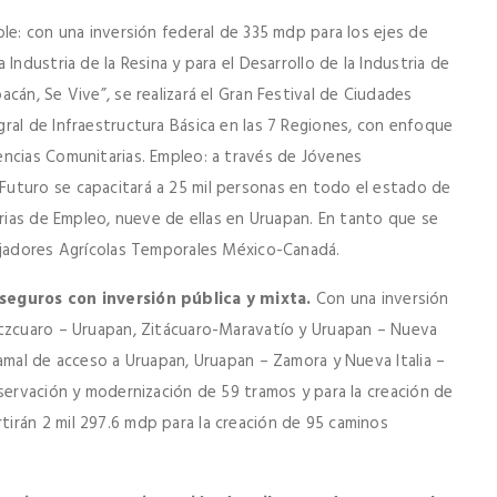
le: con una inversión federal de 335 mdp para los ejes de
Industria de la Resina y para el Desarrollo de la Industria de
cán, Se Vive”, se realizará el Gran Festival de Ciudades
ral de Infraestructura Básica en las 7 Regiones, con enfoque
ncias Comunitarias. Empleo: a través de Jóvenes
uturo se capacitará a 25 mil personas en todo el estado de
erias de Empleo, nueve de ellas en Uruapan. En tanto que se
bajadores Agrícolas Temporales México-Canadá.
 seguros con inversión pública y mixta.
Con una inversión
átzcuaro – Uruapan, Zitácuaro-Maravatío y Uruapan – Nueva
amal de acceso a Uruapan, Uruapan – Zamora y Nueva Italia –
servación y modernización de 59 tramos y para la creación de
irán 2 mil 297.6 mdp para la creación de 95 caminos