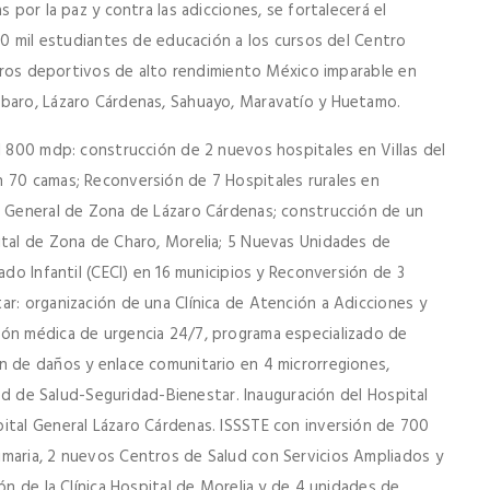
 por la paz y contra las adicciones, se fortalecerá el
 10 mil estudiantes de educación a los cursos del Centro
entros deportivos de alto rendimiento México imparable en
mbaro, Lázaro Cárdenas, Sahuayo, Maravatío y Huetamo.
l 800 mdp: construcción de 2 nuevos hospitales en Villas del
 70 camas; Reconversión de 7 Hospitales rurales en
l General de Zona de Lázaro Cárdenas; construcción de un
ital de Zona de Charo, Morelia; 5 Nuevas Unidades de
ado Infantil (CECI) en 16 municipios y Reconversión de 3
ar: organización de una Clínica de Atención a Adicciones y
ión médica de urgencia 24/7, programa especializado de
n de daños y enlace comunitario en 4 microrregiones,
 red de Salud-Seguridad-Bienestar. Inauguración del Hospital
ital General Lázaro Cárdenas. ISSSTE con inversión de 700
imaria, 2 nuevos Centros de Salud con Servicios Ampliados y
ón de la Clínica Hospital de Morelia y de 4 unidades de