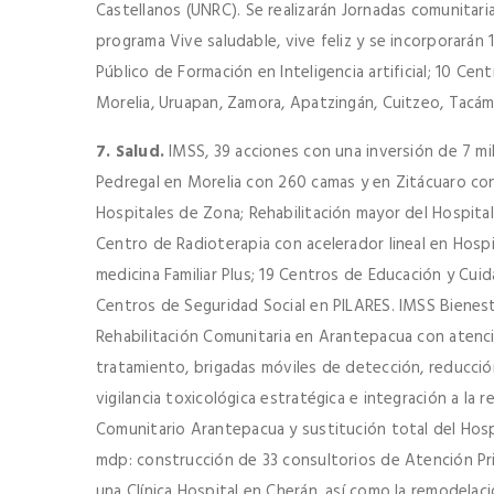
Castellanos (UNRC). Se realizarán Jornadas comunitarias
programa Vive saludable, vive feliz y se incorporarán
Público de Formación en Inteligencia artificial; 10 C
Morelia, Uruapan, Zamora, Apatzingán, Cuitzeo, Tacá
7. Salud.
IMSS, 39 acciones con una inversión de 7 mi
Pedregal en Morelia con 260 camas y en Zitácuaro con
Hospitales de Zona; Rehabilitación mayor del Hospita
Centro de Radioterapia con acelerador lineal en Hosp
medicina Familiar Plus; 19 Centros de Educación y Cuid
Centros de Seguridad Social en PILARES. IMSS Bienest
Rehabilitación Comunitaria en Arantepacua con atenc
tratamiento, brigadas móviles de detección, reducció
vigilancia toxicológica estratégica e integración a la
Comunitario Arantepacua y sustitución total del Hosp
mdp: construcción de 33 consultorios de Atención Pr
una Clínica Hospital en Cherán, así como la remodelaci