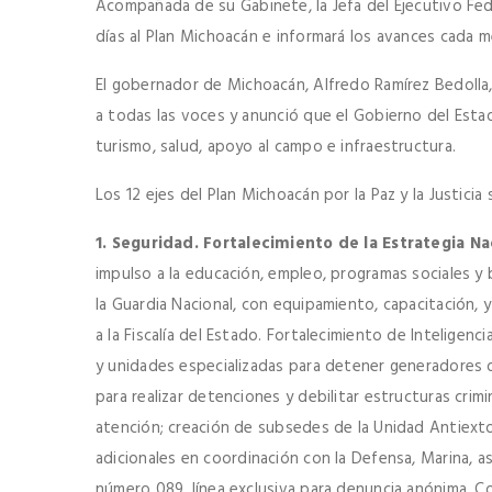
Acompañada de su Gabinete, la Jefa del Ejecutivo Fe
días al Plan Michoacán e informará los avances cada m
El gobernador de Michoacán, Alfredo Ramírez Bedolla
a todas las voces y anunció que el Gobierno del Estad
turismo, salud, apoyo al campo e infraestructura.
Los 12 ejes del Plan Michoacán por la Paz y la Justicia 
1. Seguridad. Fortalecimiento de la Estrategia N
impulso a la educación, empleo, programas sociales y 
la Guardia Nacional, con equipamiento, capacitación, y
a la Fiscalía del Estado. Fortalecimiento de Inteligen
y unidades especializadas para detener generadores de
para realizar detenciones y debilitar estructuras cr
atención; creación de subsedes de la Unidad Antiextor
adicionales en coordinación con la Defensa, Marina, a
número 089, línea exclusiva para denuncia anónima. C