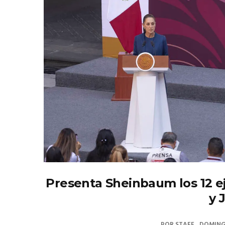
Presenta Sheinbaum los 12 ej
y 
POR
STAFF
DOMINGO