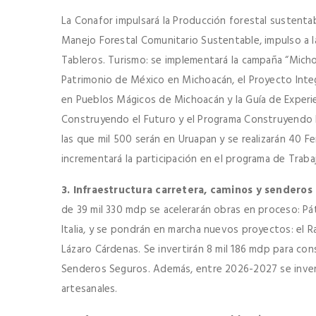
La Conafor impulsará la Producción forestal sustentab
Manejo Forestal Comunitario Sustentable, impulso a la 
Tableros. Turismo: se implementará la campaña “Michoa
Patrimonio de México en Michoacán, el Proyecto Integ
en Pueblos Mágicos de Michoacán y la Guía de Experie
Construyendo el Futuro y el Programa Construyendo F
las que mil 500 serán en Uruapan y se realizarán 40 F
incrementará la participación en el programa de Tra
3. Infraestructura carretera, caminos y senderos
de 39 mil 330 mdp se acelerarán obras en proceso: P
Italia, y se pondrán en marcha nuevos proyectos: el R
Lázaro Cárdenas. Se invertirán 8 mil 186 mdp para con
Senderos Seguros. Además, entre 2026-2027 se invert
artesanales.