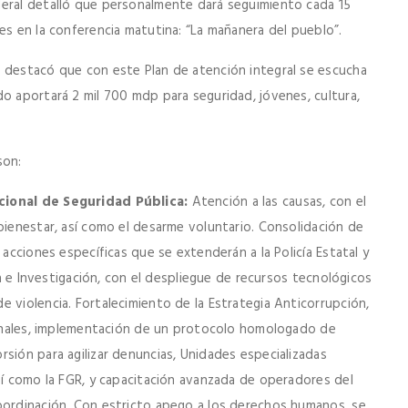
deral detalló que personalmente dará seguimiento cada 15
es en la conferencia matutina: “La mañanera del pueblo”.
, destacó que con este Plan de atención integral se escucha
o aportará 2 mil 700 mdp para seguridad, jóvenes, cultura,
son:
acional de Seguridad Pública:
Atención a las causas, con el
bienestar, así como el desarme voluntario. Consolidación de
 acciones específicas que se extenderán a la Policía Estatal y
cia e Investigación, con el despliegue de recursos tecnológicos
 violencia. Fortalecimiento de la Estrategia Anticorrupción,
iminales, implementación de un protocolo homologado de
sión para agilizar denuncias, Unidades especializadas
sí como la FGR, y capacitación avanzada de operadores del
oordinación. Con estricto apego a los derechos humanos, se