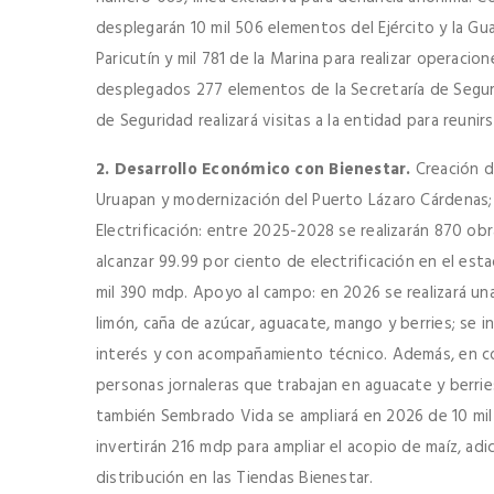
desplegarán 10 mil 506 elementos del Ejército y la Gu
Paricutín y mil 781 de la Marina para realizar operaci
desplegados 277 elementos de la Secretaría de Segur
de Seguridad realizará visitas a la entidad para reunir
2. Desarrollo Económico con Bienestar.
Creación d
Uruapan y modernización del Puerto Lázaro Cárdenas; ac
Electrificación: entre 2025-2028 se realizarán 870 ob
alcanzar 99.99 por ciento de electrificación en el est
mil 390 mdp. Apoyo al campo: en 2026 se realizará u
limón, caña de azúcar, aguacate, mango y berries; se 
interés y con acompañamiento técnico. Además, en coo
personas jornaleras que trabajan en aguacate y berri
también Sembrado Vida se ampliará en 2026 de 10 mil p
invertirán 216 mdp para ampliar el acopio de maíz, adic
distribución en las Tiendas Bienestar.