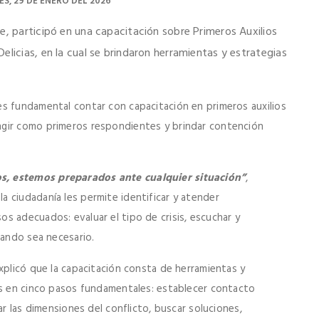
ES, 29 DE ENERO DEL 2026
e, participó en una capacitación sobre Primeros Auxilios
elicias, en la cual se brindaron herramientas y estrategias
s fundamental contar con capacitación en primeros auxilios
ngir como primeros respondientes y brindar contención
s, estemos preparados ante cualquier situación”
,
 ciudadanía les permite identificar y atender
s adecuados: evaluar el tipo de crisis, escuchar y
uando sea necesario.
xplicó que la capacitación consta de herramientas y
as en cinco pasos fundamentales: establecer contacto
ar las dimensiones del conflicto, buscar soluciones,