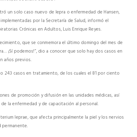
stró un solo caso nuevo de lepra o enfermedad de Hansen,
s implementadas por la Secretaría de Salud, informó el
atorias Crónicas en Adultos, Luis Enrique Reyes.
decimiento, que se conmemora el último domingo del mes de
pra… ¡Sí podemos!”, dio a conocer que solo hay dos casos en
en años previos.
bo 243 casos en tratamiento, de los cuales el 81 por ciento
ones de promoción y difusión en las unidades médicas, así
 de la enfermedad y de capacitación al personal.
erium leprae, que afecta principalmente la piel y los nervios
ad permanente.