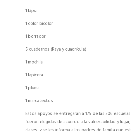
1 lápiz
1 color bicolor
1 borrador
5 cuadernos (Raya y cuadrícula)
1 mochila
1 lapicera
1 pluma
1 marcatextos
Estos apoyos se entregarán a 179 de las 306 escuelas 
fueron elegidas de acuerdo a la vulnerabilidad y luga
clases, y se les informa a los padres de familia que 